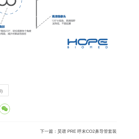
0
)
下一篇：
昊谱 PRE 呼末CO2鼻导管套装