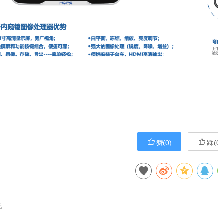
赞(
0
)
踩(
无